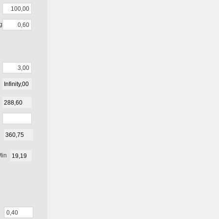
g
Min