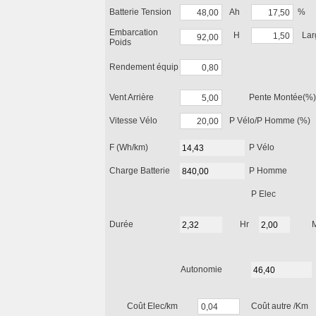
Batterie Tension
Ah
%
Embarcation
H
Lar
Poids
Rendement équip
Vent Arrière
Pente Montée(%)
Vitesse Vélo
P Vélo/P Homme (%)
F (Wh/km)
P Vélo
Charge Batterie
P Homme
P Elec
Durée
Hr
Autonomie
Coût Elec/km
Coût autre /Km